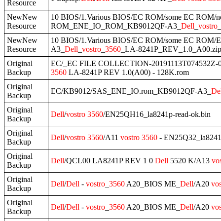
Resource
NewNew
10 BIOS/1.Various BIOS/EC ROM/some EC ROM
Resource
ROM_ENE_IO_ROM_KB9012QF-A3_
Dell
_
vostro
NewNew
10 BIOS/1.Various BIOS/EC ROM/some EC R
Resource
A3_
Dell
_
vostro
_
3560
_LA-8241P_REV_1.0_A00.zi
Original
EC/_EC FILE COLLECTION-20191113T074532Z-
Backup
3560
LA-8241P REV 1.0(A00) - 128K.rom
Original
EC/KB9012/SAS_ENE_IO.rom_KB9012QF-A3_
De
Backup
Original
Dell
/
vostro
3560
/EN25QH16_la8241p-read-ok.bin
Backup
Original
Dell
/
vostro
3560
/A11
vostro
3560
- EN25Q32_la8241p
Backup
Original
Dell
/QCL00 LA8241P REV 1 0
Dell
5520 K/A13
vo
Backup
Original
Dell
/
Dell
-
vostro
_
3560
A20_BIOS ME_
Dell
/A20
vos
Backup
Original
Dell
/
Dell
-
vostro
_
3560
A20_BIOS ME_
Dell
/A20
vos
Backup