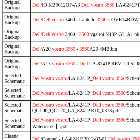
Original
Dell
/IO KB9012QF-A3
Dell
vostro
3560
LA-8241P R
Backup
Original
Dell
/
Dell
vostro
3460 - Latitude
3560
-LOVE14BDW 14
Backup
Original
Dell
/
Dell
vostro
3460 -
3560
vga roi N13P-GL-A1 ok.
Backup
Original
Dell
/A20
vostro
3560
-
3560
A20 4MB.bin
Backup
Original
Dell
/A13
vostro
3560
-
Dell
LA-8241P REV 1.0 SLJ8
Backup
Selected
Dell
/
vostro
vostro
/LA-8241P_
Dell
vostro
3560
/Schem
Schematic
Selected
Dell
/
vostro
vostro
/LA-8241P_
Dell
vostro
3560
/Schem
Schematic
Selected
Dell
/
vostro
vostro
/LA-8241P_
Dell
vostro
3560
/Schem
Schematic
QCL00_QCL20_LA_8241P R10_0313.pdf
Dell
/
vostro
vostro
/LA-8241P_
Dell
vostro
3560
/Schem
Selected
Schematic
Watermark 】.pdf
Classic
Dell
/Compal - LA-8241P 2012-02-01
Dell
vostro
356