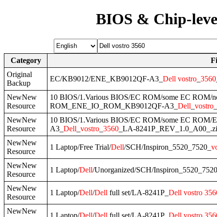
BIOS & Chip-leve
Category
F
Original
EC/KB9012/ENE_KB9012QF-A3_
Dell
vostro
_
3560
Backup
NewNew
10 BIOS/1.Various BIOS/EC ROM/some EC ROM
Resource
ROM_ENE_IO_ROM_KB9012QF-A3_
Dell
_
vostro
NewNew
10 BIOS/1.Various BIOS/EC ROM/some EC R
Resource
A3_
Dell
_
vostro
_
3560
_LA-8241P_REV_1.0_A00_.z
NewNew
1 Laptop/Free Trial/
Dell
/SCH/Inspiron_5520_7520_
v
Resource
NewNew
1 Laptop/
Dell
/Unorganized/SCH/Inspiron_5520_752
Resource
NewNew
1 Laptop/
Dell
/
Dell
full set/LA-8241P_
Dell
vostro
356
Resource
NewNew
1 Laptop/
Dell
/
Dell
full set/LA-8241P_
Dell
vostro
356