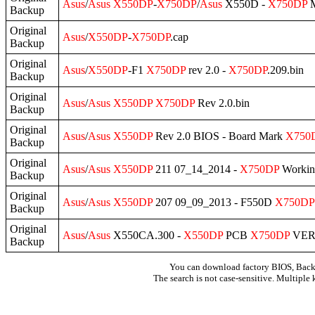
Asus
/
Asus
X550DP
-
X750DP
/
Asus
X550D -
X750DP
M
Backup
Original
Asus
/
X550DP
-
X750DP
.cap
Backup
Original
Asus
/
X550DP
-F1
X750DP
rev 2.0 -
X750DP
.209.bin
Backup
Original
Asus
/
Asus
X550DP
X750DP
Rev 2.0.bin
Backup
Original
Asus
/
Asus
X550DP
Rev 2.0 BIOS - Board Mark
X750
Backup
Original
Asus
/
Asus
X550DP
211 07_14_2014 -
X750DP
Workin
Backup
Original
Asus
/
Asus
X550DP
207 09_09_2013 - F550D
X750DP
Backup
Original
Asus
/
Asus
X550CA.300 -
X550DP
PCB
X750DP
VER2
Backup
You can download factory BIOS, Bac
The search is not case-sensitive. Multiple