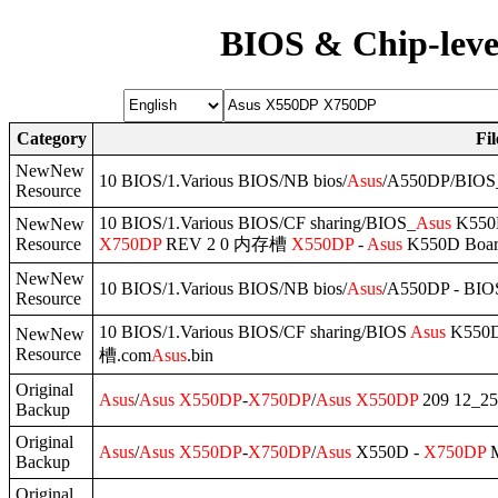
BIOS & Chip-leve
Category
Fi
NewNew
10 BIOS/1.Various BIOS/NB bios/
Asus
/A550DP/BIOS
Resource
10 BIOS/1.Various BIOS/CF sharing/BIOS_
Asus
K55
NewNew
Resource
X750DP
REV 2 0 内存槽
X550DP
-
Asus
K550D Boar
NewNew
10 BIOS/1.Various BIOS/NB bios/
Asus
/A550DP - BIO
Resource
10 BIOS/1.Various BIOS/CF sharing/BIOS
Asus
K550
NewNew
Resource
槽.com
Asus
.bin
Original
Asus
/
Asus
X550DP
-
X750DP
/
Asus
X550DP
209 12_25
Backup
Original
Asus
/
Asus
X550DP
-
X750DP
/
Asus
X550D -
X750DP
M
Backup
Original